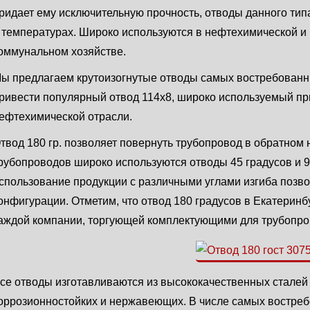
ридает ему исключительную прочность, отводы данного тип
 температурах. Широко используются в нефтехимической и 
оммунальном хозяйстве.
ы предлагаем крутоизогнутые отводы самых востребованн
ривести популярный отвод 114х8, широко используемый пр
ефтехимической отрасли.
твод 180 гр. позволяет повернуть трубопровод в обратном
рубопроводов широко используются отводы 45 градусов и 90
спользование продукции с различными углами изгиба позв
онфигурации. Отметим, что отвод 180 градусов в Екатеринб
аждой компании, торгующей комплектующими для трубопро
се отводы изготавливаются из высококачественных сталей 
оррозионностойких и нержавеющих. В числе самых востреб