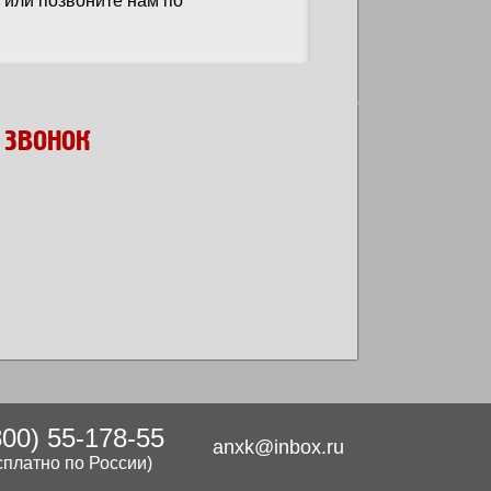
или позвоните нам по
 ЗВОНОК
800) 55-178-55
anxk@inbox.ru
сплатно по России)