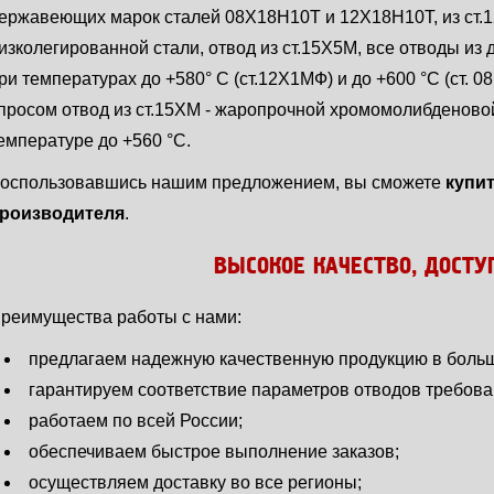
ержавеющих марок сталей 08Х18Н10Т и 12Х18Н10Т, из ст
изколегированной стали, отвод из ст.15Х5М, все отводы из
ри температурах до +580° С (ст.12Х1МФ) и до +600 °C (ст. 
просом отвод из ст.15ХМ - жаропрочной хромомолибденовой
емпературе до +560 °C.
оспользовавшись нашим предложением, вы сможете
купи
роизводителя
.
ВЫСОКОЕ КАЧЕСТВО, ДОСТ
реимущества работы с нами:
предлагаем надежную качественную продукцию в боль
гарантируем соответствие параметров отводов требов
работаем по всей России;
обеспечиваем быстрое выполнение заказов;
осуществляем доставку во все регионы;