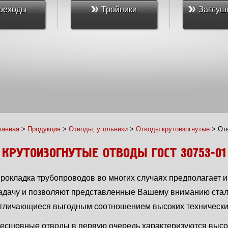
реходы
Тройники
Заглуш
лавная
>
Продукция
>
Отводы, угольники
>
Отводы крутоизогнутые
>
От
КРУТОИЗОГНУТЫЕ ОТВОДЫ ГОСТ 30753-01
рокладка трубопроводов во многих случаях предполагает и
адачу и позволяют представленные Вашему вниманию стал
тличающиеся выгодным соотношением высоких технических
есшовные отводы в первую очередь характеризуются высо