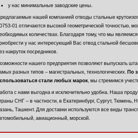
у нас минимальные заводские цены.
редлагаемые нашей компанией отводы стальные крутоизо
0753-01 отличаются высокой геометрической точностью, мо
еобходимых количествах. Благодаря тому, что мы являемс
риобрести у нас интересующий Вас отвод стальной бесшов
ез накруток посредников.
озможности нашего предприятия позволяют выпускать шт
амых разных типов ‒ магистральных, технологических.
По з
спользоваться стали любых марок
, мы стремимся учест
абота с нами выгодна и исключительно удобна. Наша проду
траны СНГ – в частности, в Екатеринбург, Сургут, Тюмень, 
азань, Ташкент. Для доставки используются все виды тран
втомобильный, авиационный, морской.