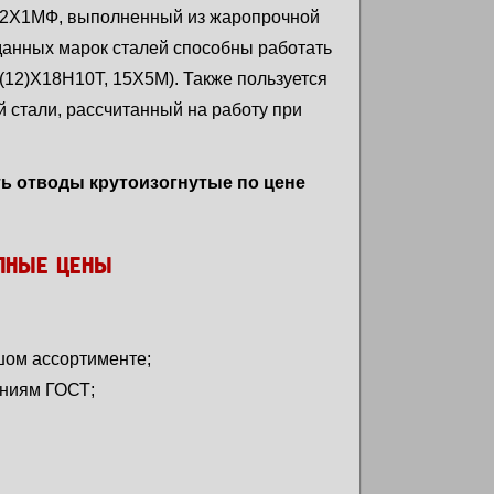
.12Х1МФ, выполненный из жаропрочной
 данных марок сталей способны работать
08(12)Х18Н10Т, 15Х5М). Также пользуется
 стали, рассчитанный на работу при
ть отводы крутоизогнутые по цене
УПНЫЕ ЦЕНЫ
шом ассортименте;
аниям ГОСТ;