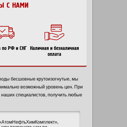
Ы С НАМИ
а по РФ и СНГ
Наличная и безналичная
оплата
тводы бесшовные крутоизогнутые, мы
нимально возможный уровень цен. При
 наших специалистов, получить любые
 «АтомНефтьХимКомплект»,