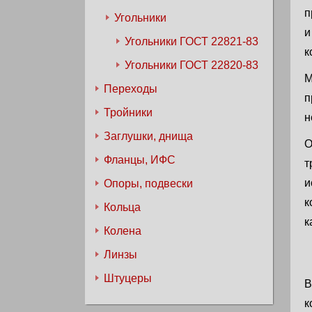
п
Угольники
и
Угольники ГОСТ 22821-83
к
Угольники ГОСТ 22820-83
М
Переходы
п
Тройники
н
Заглушки, днища
О
Фланцы, ИФС
т
и
Опоры, подвески
к
Кольца
к
Колена
Линзы
Штуцеры
В
к