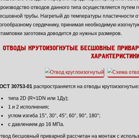
роизводство отводов данного типа осуществляется путем г
есшовной трубы. Нагретый до температуры пластичности от
огообразному сердечнику, принимая необходимую изогнуту
тамповки заготовка доводится до нужных размеров.
ОТВОДЫ КРУТОИЗОГНУТЫЕ БЕСШОВНЫЕ ПРИВАРН
ХАРАКТЕРИСТИК
ОСТ 30753-01
распространяется на отводы крутоизогнутые
типа 2D (R≈1DN или 1Ду);
1 и 2 исполнения;
углом изгиба 15°, 30°, 45°, 60°, 90°, 180°;
с давлением до 16 МПа.
твод бесшовный приварной рассчитан на монтаж с использ