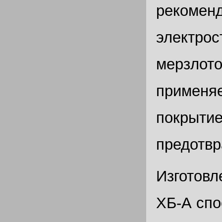
рекоменд
электрос
мерзлото
применяе
покрытие
предотв
Изготовл
ХБ-А спо