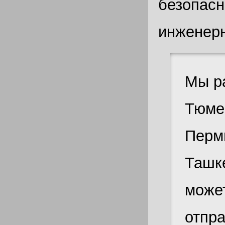
безопасн
инженерн
Мы ра
Тюме
Перми
Ташке
может
отпра