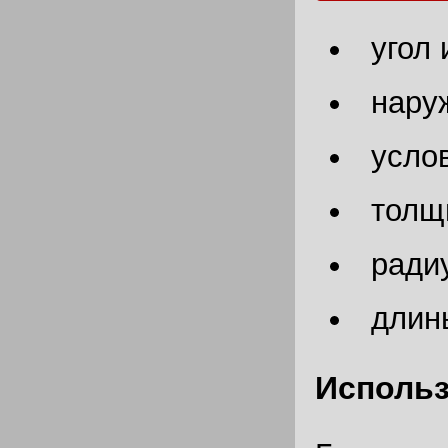
угол 
наруж
услов
толщи
радиу
длин
Использ