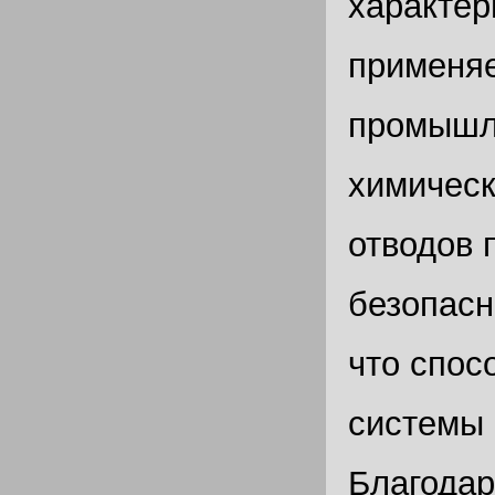
характер
применяе
промышле
химическ
отводов 
безопасн
что спос
системы 
Благодар