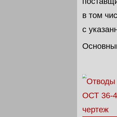
поставщи
в том чи
с указан
Основным