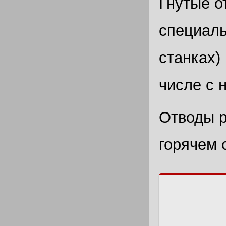
Гнутые о
специаль
станках)
числе с 
Отводы р
горячем 