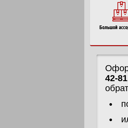
Большой ассо
Офор
42-81
обра
п
и