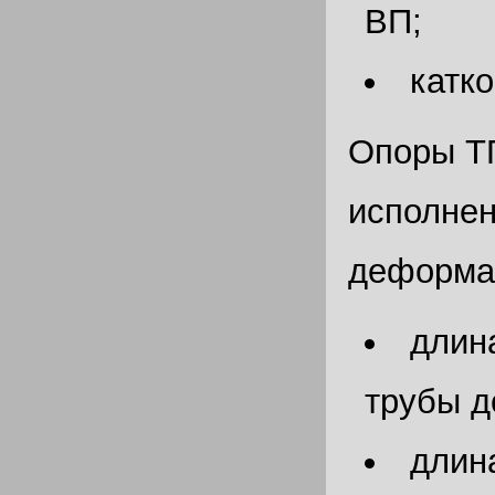
ВП;
катк
Опоры ТП
исполнен
деформа
длин
трубы д
длин