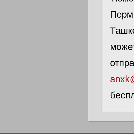
Перми
Ташке
может
отпра
anxk@
беспл