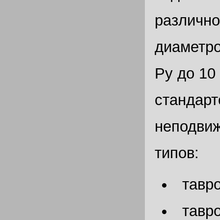
различно
диаметро
Ру до 10
стандарт
неподви
типов:
тавр
тавр