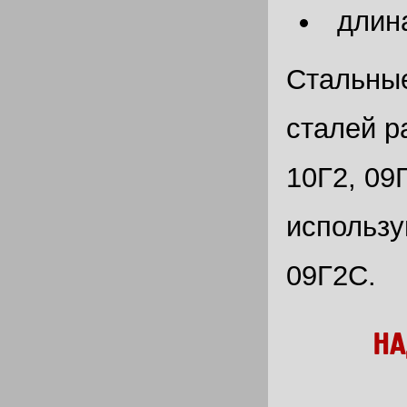
длин
Стальные
сталей р
10Г2, 09
использу
09Г2С.
НА