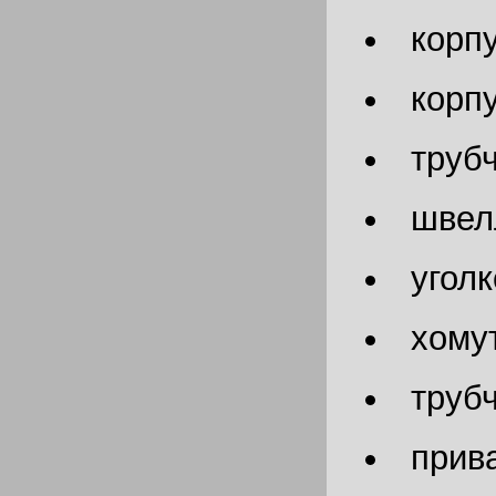
корп
корп
труб
швел
угол
хому
труб
прив